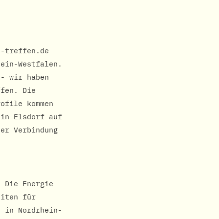
n-treffen.de
hein-Westfalen.
 - wir haben
ffen. Die
rofile kommen
 in Elsdorf auf
ner Verbindung
. Die Energie
eiten für
e in Nordrhein-