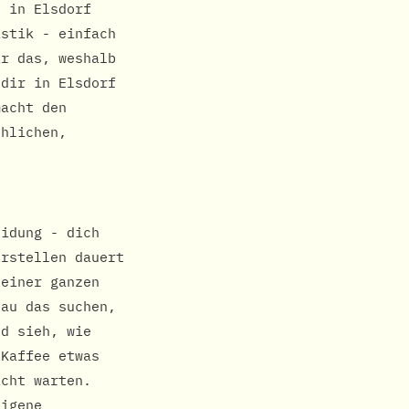
s in Elsdorf
istik - einfach
ir das, weshalb
 dir in Elsdorf
macht den
chlichen,
eidung - dich
erstellen dauert
 einer ganzen
nau das suchen,
nd sieh, wie
 Kaffee etwas
icht warten.
eigene