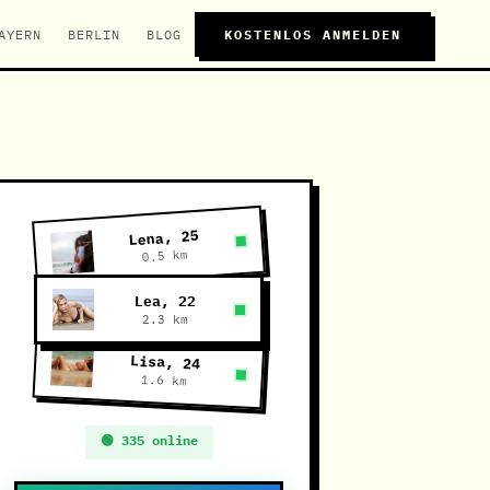
AYERN
BERLIN
BLOG
KOSTENLOS ANMELDEN
Lena, 25
0.5 km
Lea, 22
2.3 km
Lisa, 24
1.6 km
🟢 335 online