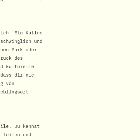
lich. Ein Kaffee
rschwinglich und
inen Park oder
Druck des
nd kulturelle
 dass dir nie
ng von
ieblingsort
eile. Du kannst
e teilen und