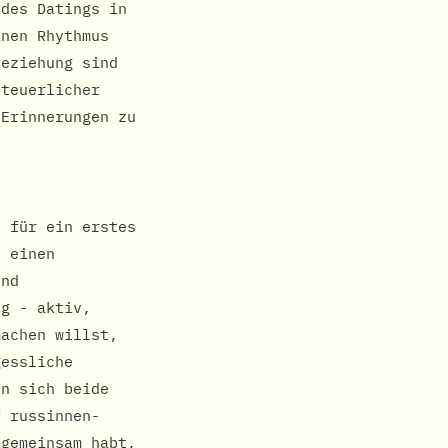
 des Datings in
inen Rhythmus
Beziehung sind
nteuerlicher
 Erinnerungen zu
e für ein erstes
s einen
und
ng - aktiv,
machen willst,
gessliche
en sich beide
f russinnen-
 gemeinsam habt,