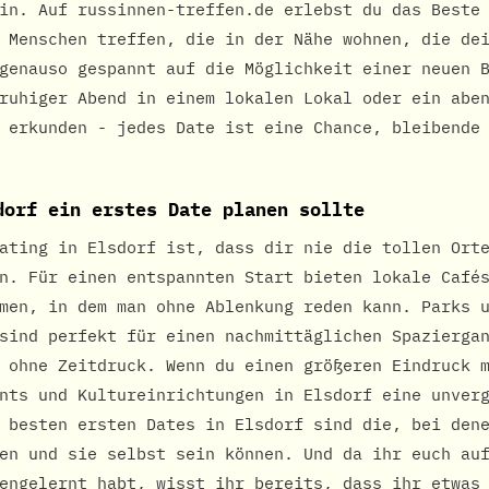
in. Auf russinnen-treffen.de erlebst du das Beste
 Menschen treffen, die in der Nähe wohnen, die de
genauso gespannt auf die Möglichkeit einer neuen 
ruhiger Abend in einem lokalen Lokal oder ein abe
 erkunden - jedes Date ist eine Chance, bleibende
dorf ein erstes Date planen sollte
ating in Elsdorf ist, dass dir nie die tollen Ort
n. Für einen entspannten Start bieten lokale Café
men, in dem man ohne Ablenkung reden kann. Parks 
sind perfekt für einen nachmittäglichen Spazierga
 ohne Zeitdruck. Wenn du einen größeren Eindruck 
nts und Kultureinrichtungen in Elsdorf eine unver
 besten ersten Dates in Elsdorf sind die, bei den
en und sie selbst sein können. Und da ihr euch au
engelernt habt, wisst ihr bereits, dass ihr etwas