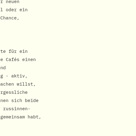
er neuen
al oder ein
 Chance,
rte für ein
le Cafés einen
und
ng - aktiv,
machen willst,
ergessliche
enen sich beide
f russinnen-
 gemeinsam habt,