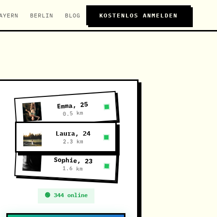
AYERN
BERLIN
BLOG
KOSTENLOS ANMELDEN
Emma, 25
0.5 km
Laura, 24
2.3 km
Sophie, 23
1.6 km
🟢 344 online