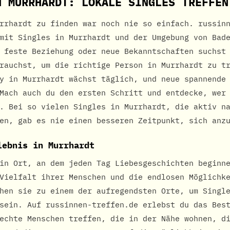
N MURRHARDT: LOKALE SINGLES TREFFEN
rrhardt zu finden war noch nie so einfach. russin
mit Singles in Murrhardt und der Umgebung von Bad
 feste Beziehung oder neue Bekanntschaften suchst
rauchst, um die richtige Person in Murrhardt zu t
y in Murrhardt wächst täglich, und neue spannende
Mach auch du den ersten Schritt und entdecke, wer
. Bei so vielen Singles in Murrhardt, die aktiv n
en, gab es nie einen besseren Zeitpunkt, sich anz
lebnis in Murrhardt
in Ort, an dem jeden Tag Liebesgeschichten beginn
Vielfalt ihrer Menschen und die endlosen Möglichk
hen sie zu einem der aufregendsten Orte, um Singl
sein. Auf russinnen-treffen.de erlebst du das Bes
echte Menschen treffen, die in der Nähe wohnen, d