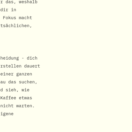
ir das, weshalb
 dir in
e Fokus macht
atsächlichen,
cheidung - dich
erstellen dauert
 einer ganzen
nau das suchen,
nd sieh, wie
 Kaffee etwas
 nicht warten.
eigene