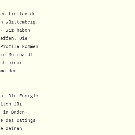
nen-treffen.de
en-Württemberg.
 - wir haben
reffen. Die
 Profile kommen
 in Murrhardt
ach einer
umelden.
en. Die Energie
eiten für
e in Baden-
te des Datings
ie deinen