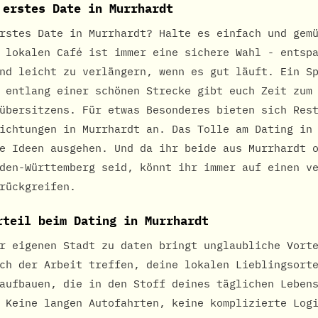
 erstes Date in Murrhardt
rstes Date in Murrhardt? Halte es einfach und gem
 lokalen Café ist immer eine sichere Wahl - entsp
nd leicht zu verlängern, wenn es gut läuft. Ein S
 entlang einer schönen Strecke gibt euch Zeit zum
übersitzens. Für etwas Besonderes bieten sich Res
ichtungen in Murrhardt an. Das Tolle am Dating in
e Ideen ausgehen. Und da ihr beide aus Murrhardt 
den-Württemberg seid, könnt ihr immer auf einen v
rückgreifen.
rteil beim Dating in Murrhardt
r eigenen Stadt zu daten bringt unglaubliche Vort
ch der Arbeit treffen, deine lokalen Lieblingsort
aufbauen, die in den Stoff deines täglichen Leben
 Keine langen Autofahrten, keine komplizierte Log