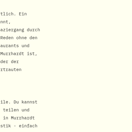
ütlich. Ein
annt,
paziergang durch
 Reden ohne den
taurants und
 Murrhardt ist,
oder der
ertrauten
eile. Du kannst
e teilen und
s in Murrhardt
istik - einfach