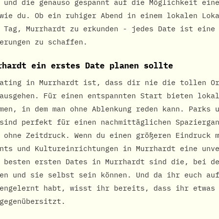
 und die genauso gespannt auf die Möglichkeit ein
wie du. Ob ein ruhiger Abend in einem lokalen Lok
 Tag, Murrhardt zu erkunden - jedes Date ist eine
erungen zu schaffen.
rhardt ein erstes Date planen sollte
ating in Murrhardt ist, dass dir nie die tollen O
ausgehen. Für einen entspannten Start bieten loka
men, in dem man ohne Ablenkung reden kann. Parks 
sind perfekt für einen nachmittäglichen Spazierga
 ohne Zeitdruck. Wenn du einen größeren Eindruck 
nts und Kultureinrichtungen in Murrhardt eine unv
 besten ersten Dates in Murrhardt sind die, bei d
en und sie selbst sein können. Und da ihr euch au
engelernt habt, wisst ihr bereits, dass ihr etwas
gegenübersitzt.