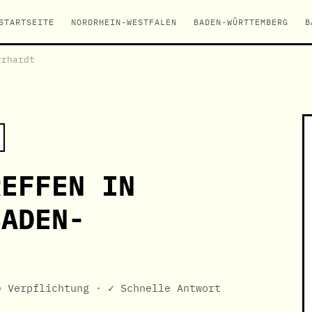
STARTSEITE
NORDRHEIN-WESTFALEN
BADEN-WÜRTTEMBERG
B
rrhardt
REFFEN IN
BADEN-
e Verpflichtung · ✓ Schnelle Antwort